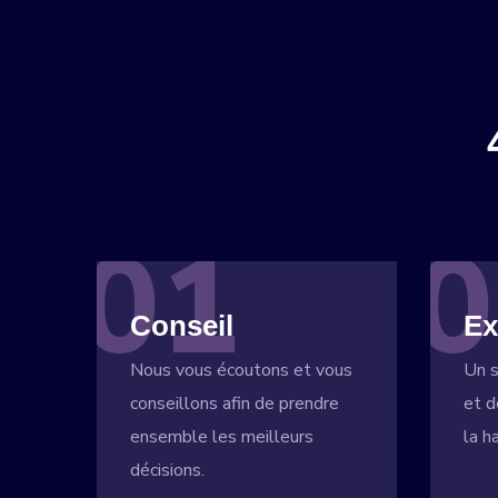
01
0
Conseil
Ex
Nous vous écoutons et vous
Un s
conseillons afin de prendre
et d
ensemble les meilleurs
la h
décisions.