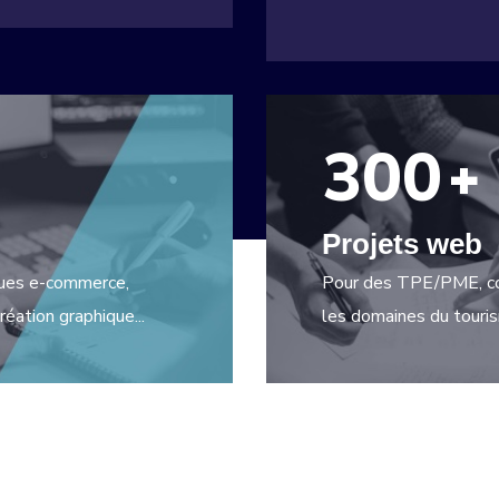
300
+
Projets web
iques e-commerce,
Pour des TPE/PME, com
éation graphique...
les domaines du touris