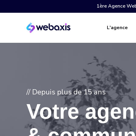
1ère Agence Web
L'agence
// Depuis plus de 15 ans
Votre age
& communi