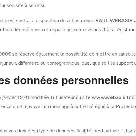
ur son site à son insu.
ires) sont à la disposition des utilisateurs.
SARL WEBAXIS au
tenu déposé dans cet espace qui contreviendrait à la législation
 000€
se réserve également la possibilité de mettre en cause la re
urieux, diffamant, ou pornographique, quel que soit le support u
des données personnelles
janvier 1978 modifiée, l’utilisateur du site
www.webaxis.fr
di
rcer ce droit, envoyez un message à notre Délégué à la Prote
tons vos données (type de données, finalité, destinataire…), lise