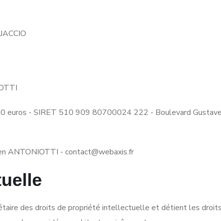
AJACCIO
OTTI
00 euros - SIRET 510 909 80700024 222 - Boulevard Gustave 
ien ANTONIOTTI -
contact@webaxis.fr
tuelle
étaire des droits de propriété intellectuelle et détient les droi