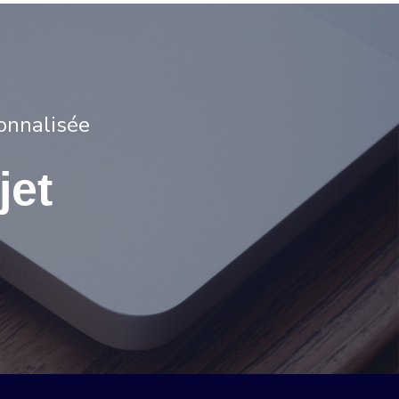
onnalisée
jet